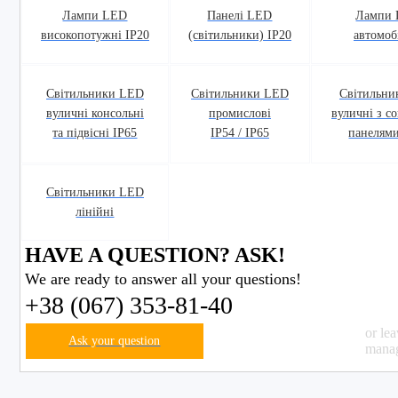
Лампи LED
Панелі LED
Лампи
високопотужні IP20
(світильники) IP20
автомоб
Світильники LED
Світильники LED
Світильни
вуличні консольні
промислові
вуличні з с
та підвісні IP65
IP54 / IP65
панелями
Світильники LED
лінійні
HAVE A QUESTION? ASK!
We are ready to answer all your questions!
+38 (067) 353-81-40
or le
Ask your question
manag