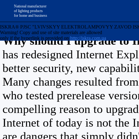
Internet Explorer (IE7) 
National manufacturer
of lighting products
for home and business
template's capabilities.
ISKRA® PJSC "LVIVSKYY ELEKTROLAMPOVYY ZAVOD ISKRA" Uk
Warning! Copy and use of site materials are allowed
Why should I upgrade to I
only if the hyperlink is provided on
http://iskra.com.ua
has redesigned Internet Exp
better security, new capabili
Many changes resulted from 
who tested prerelease versi
compelling reason to upgrad
Internet of today is not the 
are dangers that simply didn