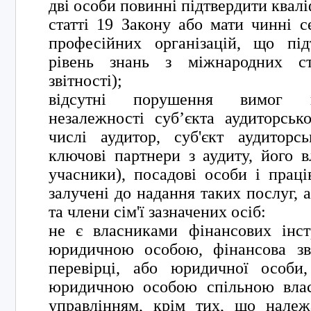
дві особи повинні підтвердити квалі
статті 19 Закону або мати чинні с
професійних організацій, що пі
рівень знань з міжнародних ста
звітності);
відсутні порушення вимог щ
незалежності суб’єкта аудиторсько
числі аудитор, суб'єкт аудиторсь
ключові партнери з аудиту, його в
учасники), посадові особи і праці
залучені до надання таких послуг, а
та члени сім'ї зазначених осіб:
не є власниками фінансових інст
юридичною особою, фінансова зві
перевірці, або юридичної особи,
юридичною особою спільною влас
управлінням, крім тих, що належ