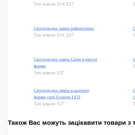
Тип цоколя: E14, E27
Т
Світлодіодна лампа рефлекторна
С
Тип цоколя: E14, E27
Т
Світлодіодна лампа Globe кулястої
С
форми
Т
Тип цоколя: E27
Світлодіодна лампа класичної
С
форми серії Econom LED
с
Тип цоколя: E27
Т
Також Вас можуть зацікавити товари з т