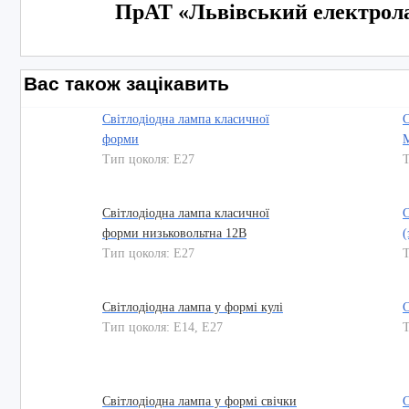
ПрАТ «Львівський електрола
Вас також зацікавить
Світлодіодна лампа класичної
С
форми
M
Тип цоколя: E27
Т
Світлодіодна лампа класичної
С
форми низьковольтна 12В
(
Тип цоколя: E27
Т
Світлодіодна лампа у формі кулі
С
Тип цоколя: E14, E27
Т
Світлодіодна лампа у формі свічки
С