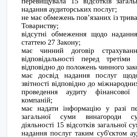
перевищувала 15 відсотків загал
надання аудиторських послуг;
не має обмежень пов’язаних із трив
Товариству;
відсутні обмеження щодо надання
статтею 27 Закону;
має чинний договір страхування
відповідальності перед третіми
відповідно до положень чинного зак
має досвід надання послуг щодо
звітності відповідно до міжнародних
проведення аудиту фінансової з
компаній;
має надати інформацію у разі п
загальної суми винагороди суб
діяльності 15 відсотків загальної с
надання послуг таким суб'єктом ау