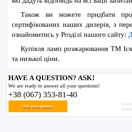
які дадуть відповідь на всі ваші запита
Також ви можете придбати пр
сертифікованих наших дилерів, з пер
ознайомитись у Розділі нашого сайту:
Купівля ламп розжарювання ТМ Іскр
та низької ціни.
HAVE A QUESTION? ASK!
We are ready to answer all your questions!
+38 (067) 353-81-40
or le
Ask your question
manag