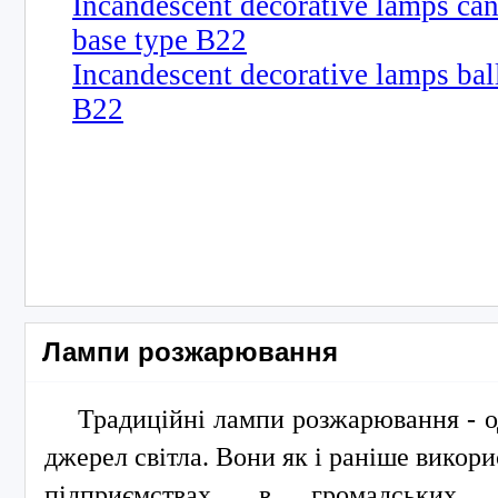
Incandescent decorative lamps can
base type B22
Incandescent decorative lamps bal
B22
Лампи розжарювання
Традиційні лампи розжарювання - о
джерел світла. Вони як і раніше викори
підприємствах, в громадських т