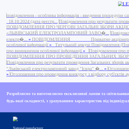
повідомлення - особлива інформація - введення процедури са
18.10.2024 (дата реєстр...
Повідомлення про результати пров
ПОВІДОМЛЕННЯ ПРО ЧЕРГОВІ ЗАГАЛЬНІ ЗБОРИ АКЦ
«ЛЬВІВСЬКИЙ ЕЛЕКТРОЛАМПОВИЙ ЗАВО�...
Повідомл
електр�...
»
ПОВІДОМЛЕННЯ Приватне акціонерне това
особливої інформації
»
Титульний аркуш Повідомлення (Повід
про виникнення особливої інформації
»
Повідомлення про п
ПОВІДОМЛЕННЯ ПРО ПРОВЕДЕННЯ ЗАГАЛЬНИХ ЗБОРІВ 
Повідомлення про результати проведення Загальних зборів а
"Львівський електроламповий завод "Іскра" �...
»
Оголошення
»
Оголошення про проведення конкурсу з відбору суб'єктів ауд
Your are currently bro
Розробляємо та виготовляємо ексклюзивні лампи та світильник
Internet Explorer 6 (IE
будь-якої складності, з урахуванням характеристик під індивідуа
Your current web brow
National manufacturer