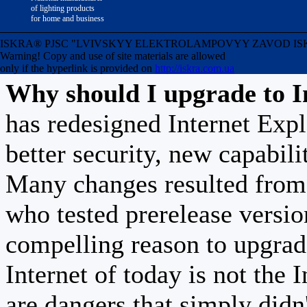
version 7 of Internet Ex
of lighting products
for home and business
advantage of all of temp
ISKRA® PJSC "LVIVSKYY ELEKTROLAMPOVYY ZAVOD ISKRA" Uk
Warning! Copy and use of site materials are allowed
only if the hyperlink is provided on
http://iskra.com.ua
Why should I upgrade to I
has redesigned Internet Exp
better security, new capabili
Many changes resulted from 
who tested prerelease versi
compelling reason to upgrad
Internet of today is not the 
are dangers that simply didn