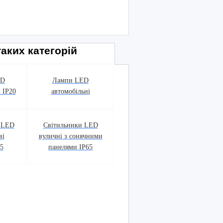
аких категорій
ED
Лампи LED
 IP20
автомобільні
 LED
Світильники LED
ві
вуличні з сонячними
65
панелями IP65
!