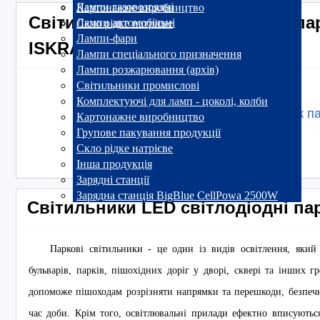
Лампи газорозрядні
Картонажне виробництво
Світильники LED світлодіодні парк
Лампи автомобільні
Скло рідке натрієве
®
Лампи-фари
ISKRA
Лампи спеціального призначення
Лампи розжарювання (архів)
Світильники промислові
Комплектуючі для ламп - цоколі, колби
Світлодіодний світильник п
Картонажне виробництво
130 Лм/Вт
Групове пакування продукції
Скло рідке натрієве
Потужність, Вт:
Інша продукція
Зарядні станції
Зарядна станція BigBlue CellPowa 2500W
Світильники LED світлодіодні па
Паркові світильники - це один із видів освітлення, який 
бульварів, парків, пішохідних доріг у дворі, сквері та інших г
допоможе пішоходам розрізняти напрямки та перешкоди, безпечн
час доби. Крім того, освітлювальні прилади ефектно вписуються