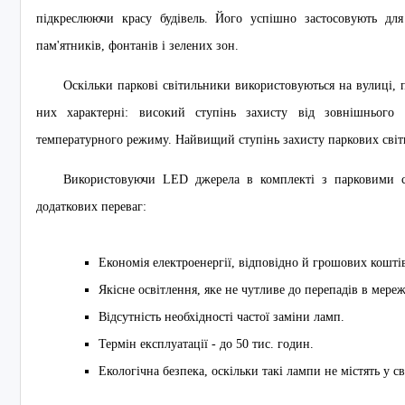
підкреслюючи красу будівель. Його успішно застосовують для
пам'ятників, фонтанів і зелених зон.
Оскільки паркові світильники використовуються на вулиці, 
них характерні: високий ступінь захисту від зовнішнього
температурного режиму. Найвищий ступінь захисту паркових світи
Використовуючи LED джерела в комплекті з парковими с
додаткових переваг:
Економія електроенергії, відповідно й грошових кошті
Якісне освітлення, яке не чутливе до перепадів в мереж
Відсутність необхідності частої заміни ламп.
Термін експлуатації - до 50 тис. годин.
Екологічна безпека, оскільки такі лампи не містять у 