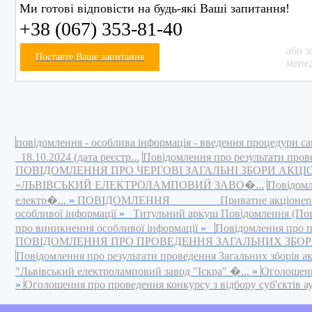
Ми готові відповісти на будь-які Ваші запитання!
+38 (067) 353-81-40
або з
Поставте Ваше запитання
мене
повідомлення - особлива інформація - введення процедури са
18.10.2024 (дата реєстр...
Повідомлення про результати пров
ПОВІДОМЛЕННЯ ПРО ЧЕРГОВІ ЗАГАЛЬНІ ЗБОРИ АКЦ
«ЛЬВІВСЬКИЙ ЕЛЕКТРОЛАМПОВИЙ ЗАВО�...
Повідомл
електр�...
»
ПОВІДОМЛЕННЯ Приватне акціонерне това
особливої інформації
»
Титульний аркуш Повідомлення (Повід
про виникнення особливої інформації
»
Повідомлення про п
ПОВІДОМЛЕННЯ ПРО ПРОВЕДЕННЯ ЗАГАЛЬНИХ ЗБОРІВ 
Повідомлення про результати проведення Загальних зборів а
"Львівський електроламповий завод "Іскра" �...
»
Оголошення
»
Оголошення про проведення конкурсу з відбору суб'єктів ауд