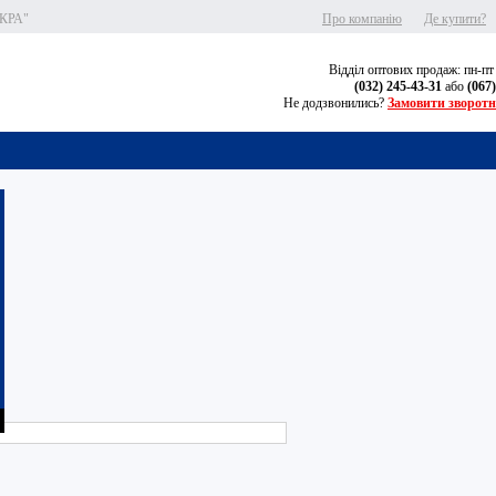
СКРА"
Про компанію
Де купити?
Відділ оптових продаж: пн-пт
(032) 245-43-31
або
(067
Не додзвонились?
Замовити зворотн