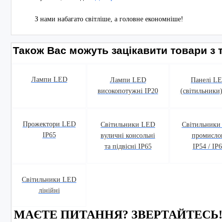
З нами набагато світліше, а головне економніше!
Також Вас можуть зацікавити товари з т
Лампи LED
Лампи LED
Панелі L
високопотужні IP20
(світильники)
Прожектори LED
Світильники LED
Світильники
IP65
вуличні консольні
промисло
та підвісні IP65
IP54 / IP
Світильники LED
лінійні
МАЄТЕ ПИТАННЯ? ЗВЕРТАЙТЕСЬ