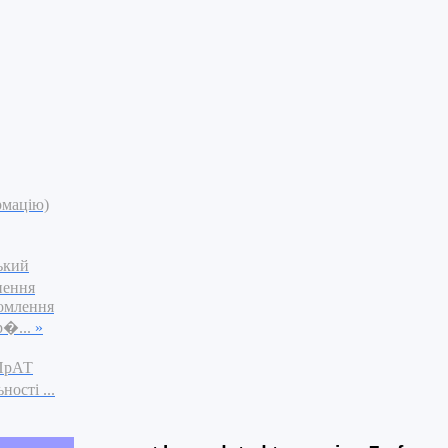
рмацію)
ький
нення
омлення
р�...
»
 ПрАТ
ості ...