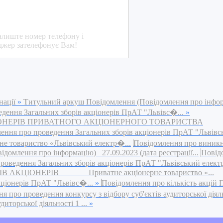
алиште номер телефону і
джер зателефонує Вам!
нації
»
Титульний аркуш Повідомлення (Повідомлення про інфо
едення Загальних зборів акціонерів ПрАТ "Львівс�...
»
ІОНЕРІВ ПРИВАТНОГО АКЦІОНЕРНОГО ТОВАРИСТВА
ення про проведення Загальних зборів акціонерів ПрАТ "Львівс
риство «Львівський електр�...
Повідомлення про виник
омлення про інформацію) 27.09.2023 (дата реєстрації...
Повід
роведення Загальних зборів акціонерів ПрАТ "Львівський елект
АКЦІОНЕРІВ Приватне акціонерне товариство «...
кціонерів ПрАТ "Львівс�...
»
Повідомлення про кількість акцій
 про проведення конкурсу з відбору суб'єктів аудиторської діяльн
иторської діяльності 1 ...
»