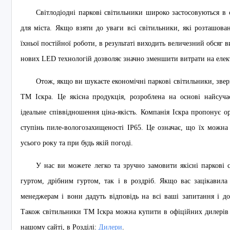
Світлодіодні паркові світильники широко застосовуються в 
для міста. Якщо взяти до уваги всі світильники, які розташова
їхньої постійної роботи, в результаті виходить величезний обсяг в
нових LED технологій дозволяє значно зменшити витрати на елек
Отож, якщо ви шукаєте економічні паркові світильники, звер
ТМ Іскра. Це якісна продукція, розроблена на ocнові найсуча
ідеальне співвідношення ціна-якість. Компанія Іскра пропонує ор
ступінь пиле-вологозахищеності IP65. Це означає, що їх можна
усього року та при будь якій погоді.
У нас ви можете легко та зручно замовити якісні паркові с
гуртом, дрібним гуртом, так і в роздріб. Якщо вас зацікавил
менеджерам і вони дадуть відповідь на всі ваші запитання і д
Також світильники ТМ Іскра можна купити в офіційних дилерів к
нашому сайті, в Розділі:
Дилери
.