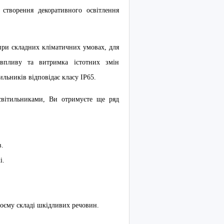
 створення декоративного освітлення
при складних кліматичних умовах, для
 впливу та витримка істотних змін
льників відповідає класу IP65.
вітильниками, Ви отримуєте ще ряд
в.
і.
своєму складі шкідливих речовин.