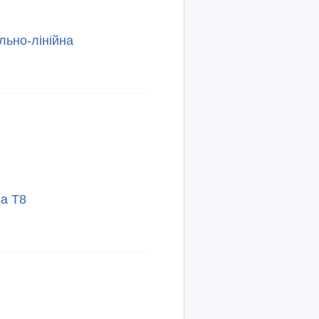
льно-лінійна
на Т8