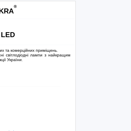
®
SKRA
t LED
них та комерційних приміщень.
ні світлодіодні лампи з найкращим
ції України.