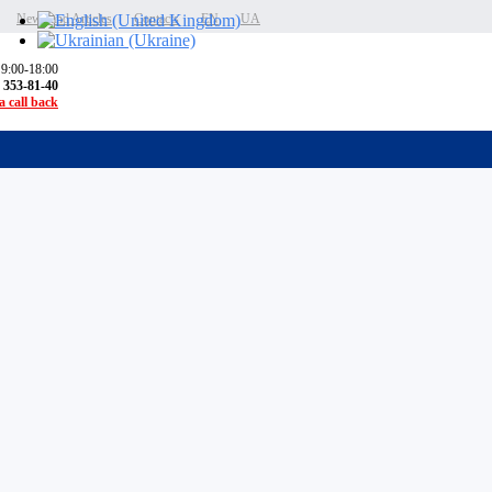
News and Articles
Contacts
EN
UA
 9:00-18:00
) 353-81-40
 call back