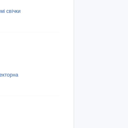
мі свічки
екторна