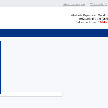
"
About the company
Where to buy?
Wholesale Department: Mon-Fri
(032) 245 43 31
or
(067
Did not get in touch?
Make a