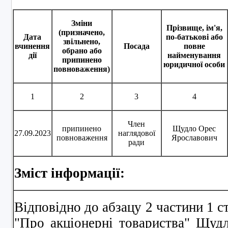
Зміни
Прізвище, ім'я,
(призначено,
Дата
по-батькові або
звільнено,
вчинення
Посада
повне
обрано або
дії
найменування
припинено
юридичної особи
повноваження)
1
2
3
4
Член
припинено
Щудло Орес
27.09.2023
наглядової
повноваження
Ярославович
ради
Зміст інформації:
Відповідно до абзацу 2 частини 1 с
"Про акціонерні товариства" Щуд