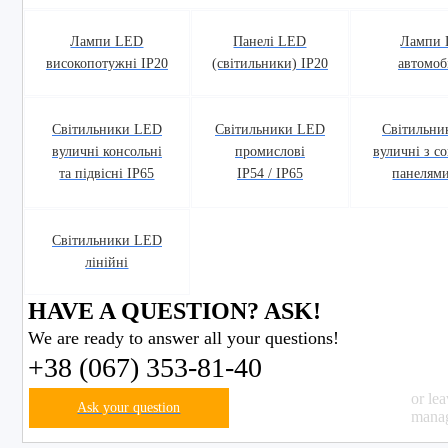
Лампи LED
Панелі LED
Лампи
високопотужні IP20
(світильники) IP20
автомоб
Світильники LED
Світильники LED
Світильни
вуличні консольні
промислові
вуличні з с
та підвісні IP65
IP54 / IP65
панелями
Світильники LED
лінійні
HAVE A QUESTION? ASK!
We are ready to answer all your questions!
+38 (067) 353-81-40
or le
Ask your question
manag