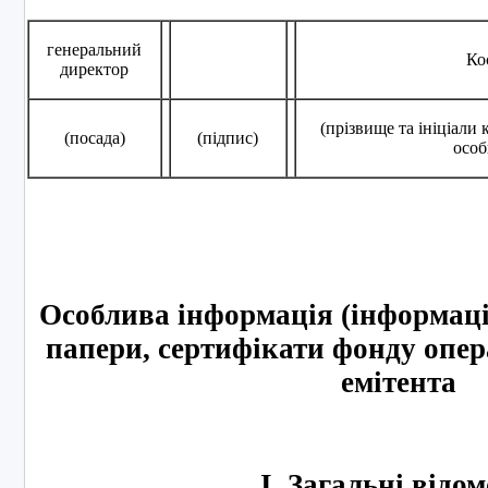
генеральний
Ко
директор
(прізвище та ініціали
(посада)
(підпис)
особ
Особлива інформація (інформація
папери, сертифікати фонду опер
емітента
І. Загальні відом