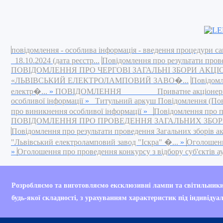
повідомлення - особлива інформація - введення процедури са
18.10.2024 (дата реєстр...
Повідомлення про результати пров
ПОВІДОМЛЕННЯ ПРО ЧЕРГОВІ ЗАГАЛЬНІ ЗБОРИ АКЦ
«ЛЬВІВСЬКИЙ ЕЛЕКТРОЛАМПОВИЙ ЗАВО�...
Повідомл
електр�...
»
ПОВІДОМЛЕННЯ Приватне акціонерне това
особливої інформації
»
Титульний аркуш Повідомлення (Повід
про виникнення особливої інформації
»
Повідомлення про п
ПОВІДОМЛЕННЯ ПРО ПРОВЕДЕННЯ ЗАГАЛЬНИХ ЗБОРІВ 
Повідомлення про результати проведення Загальних зборів а
"Львівський електроламповий завод "Іскра" �...
»
Оголошення
»
Оголошення про проведення конкурсу з відбору суб'єктів ауд
Your are currently browsing this site wi
Розробляємо та виготовляємо ексклюзивні лампи та світильник
будь-якої складності, з урахуванням характеристик під індивідуа