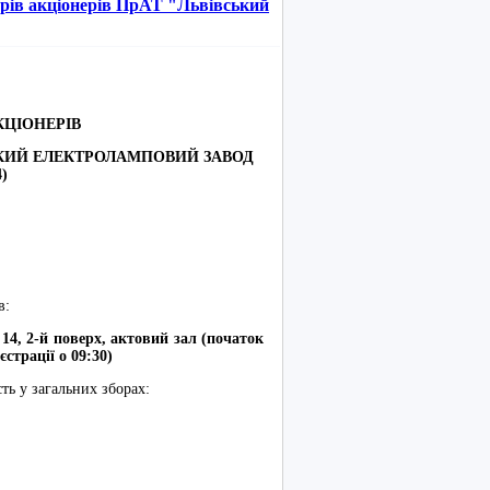
орів акціонерів ПрАТ "Львівський
КЦІОНЕРІВ
КИЙ ЕЛЕКТРОЛАМПОВИЙ ЗАВОД
)
в:
 14, 2-й поверх, актовий зал (початок
єстрації о
09
:
3
0)
ь у загальних зборах: