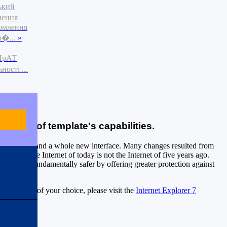
ький
нення
омлення
р�...
»
 ПрАТ
ості ...
 of all of template's capabilities.
capabilities, and a whole new interface. Many changes resulted from
urity. The Internet of today is not the Internet of five years ago.
g the web fundamentally safer by offering greater protection against
 language of your choice, please visit the
Internet Explorer 7