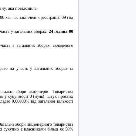
у, яка повідомила:
хв, час закінчення реєстрації: 09 год
сть у загальних зборах:
24 година 00
ь в загальних зборах, складеного
право на участь у Загальних зборах та
Загальні збори акціонерів Товариства
ють у сукупності 0 (нуль) штук простих
адає 0,00000% від загальної кількості
гальні збори акціонерного товариства
які сукупно є власниками більш як 50%