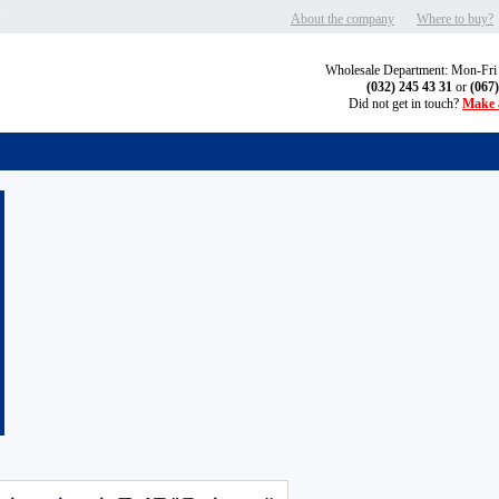
"
About the company
Where to buy?
Wholesale Department: Mon-Fri
(032) 245 43 31
or
(067
Did not get in touch?
Make a