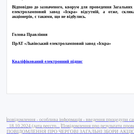
Відповідно до зазначеного, кворум для проведення Загальних
електроламповий завод «Іскра» відсутній, а отже, склика
акціонерів, є такими, що не відбулись.
Голова Правління
ПрАТ «Львівський електроламповий завод «Іс
Кваліфікований електронний підпис
повідомлення - особлива інформація - введення процедури са
18.10.2024 (дата реєстр...
Повідомлення про результати пров
ПОВІДОМЛЕННЯ ПРО ЧЕРГОВІ ЗАГАЛЬНІ ЗБОРИ АКЦ