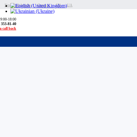
News and Articles
Contacts
EN
UA
 9:00-18:00
) 353-81-40
 call back