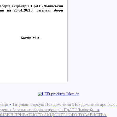
 зборів акціонерів ПрАТ «Львівський
ні на 28.04.2021р. Загальні збори
кра» Костів М.А.
нації
»
Титульний аркуш Повідомлення (Повідомлення про інфо
едення Загальних зборів акціонерів ПрАТ "Львівс�...
»
ІОНЕРІВ ПРИВАТНОГО АКЦІОНЕРНОГО ТОВАРИСТВА