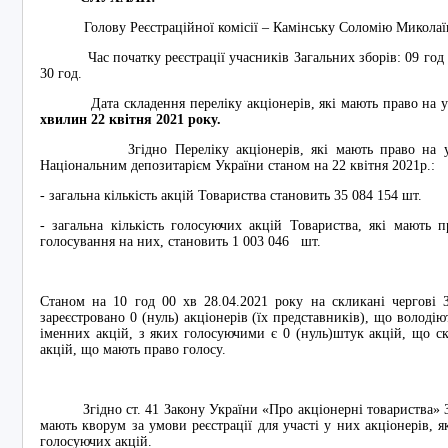
Голову Реєстраційної комісії – Камінську Соломію Миколаївн
Час початку реєстрації учасників Загальних зборів: 09 год 00 
30 год.
Дата складення переліку акціонерів, які мають право на уча
хвилин
22
квітня
20
21
року.
Згідно Переліку акціонерів, які мають право на участ
Національним депозитарієм України станом на 22 квітня 2021р.:
- загальна кількість акцій Товариства становить 35 084 154 шт.
- загальна кількість голосуючих акцій Товариства, які мають 
голосування на них, становить 1 003 046 шт.
Станом на 10 год 00 хв 28.04.2021 року на скликані чергові 
зареєстровано 0 (нуль) акціонерів (їх представників), що володі
іменних акцій, з яких голосуючими є 0 (нуль)штук акцій, що скл
акцій, що мають право голосу.
Згідно ст. 41 Закону України «Про акціонерні товариства» За
мають кворум за умови реєстрації для участі у них акціонерів, 
голосуючих акцій.