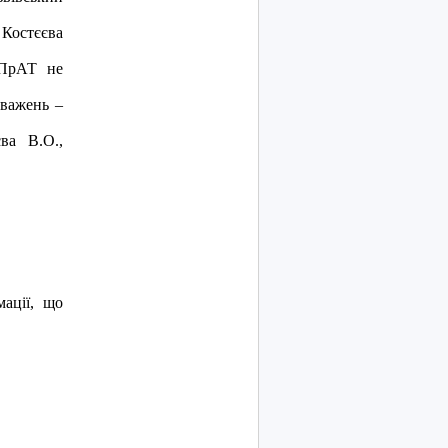
Костєєва
 ПрАТ не
оважень –
ва В.О.,
мації, що