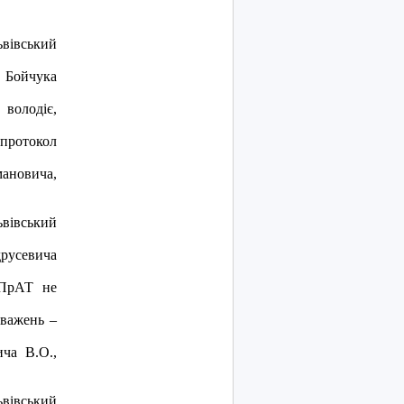
iвський
 Бойчука
володiє,
протокол
ановича,
iвський
друсевича
 ПрАТ не
оважень –
ича В.О.,
iвський