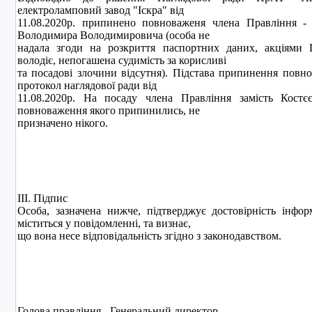
електроламповий завод "Iскра" вiд
11.08.2020р. припинено повноваженя члена Правлiння - 
Володимира Володимировича (особа не
надала згоди на розкриття паспортних даних, акцiями
володiє, непогашена судимiсть за корисливi
та посадовi злочини вiдсутня). Пiдстава припинення повн
протокол наглядової ради від
11.08.2020р. На посаду члена Правлiння замiсть Костєє
повноваження якого припинились, не
призначено нiкого.
ІІІ. Підпис
Особа, зазначена нижче, підтверджує достовірність інфор
міститься у повідомленні, та визнає,
що вона несе відповідальність згідно з законодавством.
Голова правління - Генеральний директор