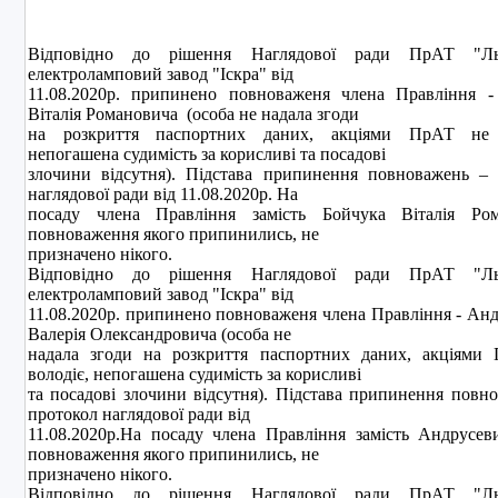
Вiдповiдно до рiшення Наглядової ради ПрАТ "Льв
електроламповий завод "Iскра" вiд
11.08.2020р. припинено повноваженя члена Правлiння -
Віталія Романовича (особа не надала згоди
на розкриття паспортних даних, акцiями ПрАТ не 
непогашена судимiсть за корисливi та посадовi
злочини вiдсутня). Пiдстава припинення повноважень – 
наглядової ради від 11.08.2020р. На
посаду члена Правлiння замiсть Бойчука Віталія Ром
повноваження якого припинились, не
призначено нiкого.
Вiдповiдно до рiшення Наглядової ради ПрАТ "Льв
електроламповий завод "Iскра" вiд
11.08.2020р. припинено повноваженя члена Правлiння - Ан
Валерiя Олександровича (особа не
надала згоди на розкриття паспортних даних, акцiями
володiє, непогашена судимiсть за корисливi
та посадовi злочини вiдсутня). Пiдстава припинення повн
протокол наглядової ради від
11.08.2020р.На посаду члена Правлiння замiсть Андрусев
повноваження якого припинились, не
призначено нiкого.
Вiдповiдно до рiшення Наглядової ради ПрАТ "Льв