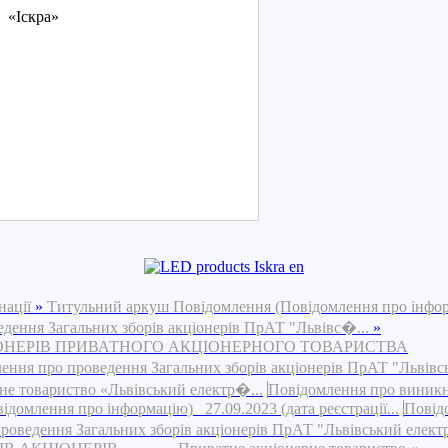
Іскра»
нації
»
Титульний аркуш Повідомлення (Повідомлення про інфо
едення Загальних зборів акціонерів ПрАТ "Львівс�...
»
ІОНЕРІВ ПРИВАТНОГО АКЦІОНЕРНОГО ТОВАРИСТВА
ення про проведення Загальних зборів акціонерів ПрАТ "Львівс
риство «Львівський електр�...
Повідомлення про виник
омлення про інформацію) 27.09.2023 (дата реєстрації...
Повід
роведення Загальних зборів акціонерів ПрАТ "Львівський елект