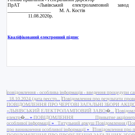
ПрАТ «Львівський електроламповий завод «
__________________ М. А. Костів
11.08.2020р.
Кваліфікований електронний підпис
повідомлення - особлива інформація - введення процедури са
18.10.2024 (дата реєстр...
Повідомлення про результати пров
ПОВІДОМЛЕННЯ ПРО ЧЕРГОВІ ЗАГАЛЬНІ ЗБОРИ АКЦ
«ЛЬВІВСЬКИЙ ЕЛЕКТРОЛАМПОВИЙ ЗАВО�...
Повідомл
електр�...
»
ПОВІДОМЛЕННЯ Приватне акціонерне това
особливої інформації
»
Титульний аркуш Повідомлення (Повід
про виникнення особливої інформації
»
Повідомлення про п