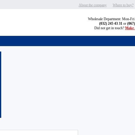
"
About the company
Where to buy?
Wholesale Department: Mon-Fri
(032) 245 43 31
or
(067
Did not get in touch?
Make a