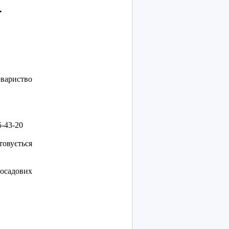
ї
овариство
45-43-20
товується
посадових