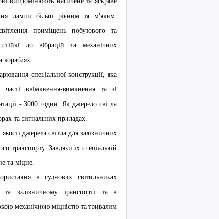
ою випромінюють насичене та яскраве
іння лампи більш рівним та м'яким.
світлення приміщень побутового та
 стійкі до вібрацій та механічних
а кораблях.
рювання спеціальної конструкції, яка
, часті ввімкнення-вимкнення та зі
тації - 3000 годин. Як джерело світла
орах та сигнальних приладах.
якості джерела світла для залізничних
ного транспорту. Завдяки їх спеціальній
не та міцне.
ористання в суднових світильниках
у та залізничному транспорті та в
окою механічною міцністю та тривалим