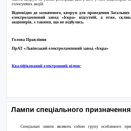
голосуючих акцій.
Відповідно до зазначеного, кворум для проведення Загальних
електроламповий завод «Іскра» відсутній, а отже, склика
акціонерів, є такими, що не відбулись.
Голова Правління
ПрАТ «Львівський електроламповий завод «Іс
Кваліфікований електронний підпис
Лампи спеціального призначення
Спеціальні лампи являють собою групу особливого приз