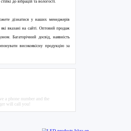
тійкі до вібрацій та вологості.
ожете дізнатися у наших менеджерів
які вказані на сайті. Оптовий продаж
оном. Багаторічний досвід, наявність
опонувати високоякісну продукцію за
ave a phone number and the
er will call you!