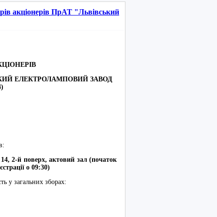
орів акціонерів ПрАТ "Львівський
КЦІОНЕРІВ
КИЙ ЕЛЕКТРОЛАМПОВИЙ ЗАВОД
)
в:
 14, 2-й поверх, актовий зал (початок
єстрації о
09
:
3
0)
ь у загальних зборах: