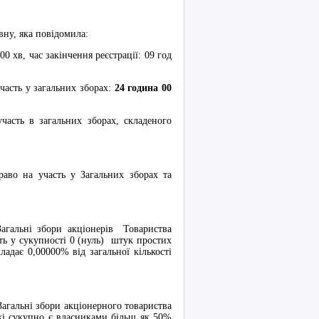
у, яка повідомила:
хв, час закінчення реєстрації: 09 год
сть у загальних зборах:
24 година 00
ь в загальних зборах, складеного
право на участь у Загальних зборах та
Загальні збори акціонерів Товариства
ють у сукупності 0 (нуль) штук простих
адає 0,00000% від загальної кількості
гальні збори акціонерного товариства
які сукупно є власниками більш як 50%