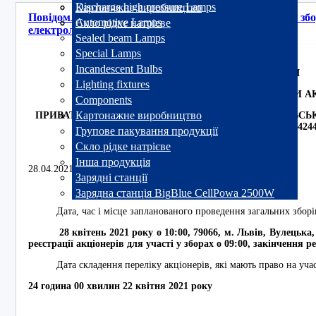
Discharge high pressure Lamps
Картонажне виробництво
Повідомлення про результати проведення Загальних зб
Automotive Lamps
Скло рідке натрієве
електроламповий завод "Іскра"
Sealed beam Lamps
Special Lamps
Incandescent Bulbs
ПОВІДОМЛЕННЯ
Lighting fixtures
ПРО ЧЕРГОВІ ЗАГАЛЬНІ ЗБОРИ А
Components
Картонажне виробництво
ПРИВАТНОГО АКЦІОНЕРНОГО ТОВАРИСТВА «ЛЬВІВСЬ
«ІСКРА» (ЄДРПО 00214244
Групове пакування продукції
Скло рідке натрієве
Інша продукція
28.04.2021 року м. Львів, 79066, вул. Вулецька, 14
Зарядні станції
Зарядна станція BigBlue CellPowa 2500W
Дата, час і місце запланованого проведення загальних зборі
28
квітень 2021 року о 10:
0
0, 79066, м. Львів, Вулецька,
реєстрації акціонерів для участі у зборах о 09:
0
0, закінчення ре
Дата складення переліку акціонерів, які мають право на участ
24 година 00 хвилин 22 квітня 2021 року