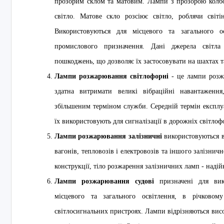
прозорим склом та матовим. Лампи з прозорою колб
світло. Матове скло розсіює світло, роблячи світ
Використовуються для місцевого та загального о
промислового призначення. Дані джерела світла
пошкоджень, що дозволяє їх застосовувати на шахтах т
Лампи розжарювання світлофорні
- це лампи розжа
здатна витримати великі вібраційні навантаження
збільшеним терміном служби. Середній термін експлуа
їх використовують для сигналізації в дорожніх світлоф
Лампи розжарювання залізничні
використовуються в 
вагонів, тепловозів і електровозів та іншого залізнич
конструкції, тіло розжарення залізничних ламп - надій
Лампи розжарювання судові
призначені для вик
місцевого та загального освітлення, в річковом
світлосигнальних пристроях. Лампи відрізняються вис