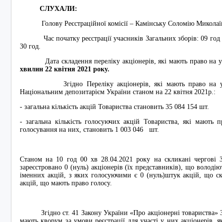
СЛУХАЛИ:
Голову Реєстраційної комісії – Камінську Соломію Миколаївн
Час початку реєстрації учасників Загальних зборів: 09 год 00 
30 год.
Дата складення переліку акціонерів, які мають право на уча
хвилин
22
квітня
20
21
року.
Згідно Переліку акціонерів, які мають право на участ
Національним депозитарієм України станом на 22 квітня 2021р.:
- загальна кількість акцій Товариства становить 35 084 154 шт.
- загальна кількість голосуючих акцій Товариства, які мають 
голосування на них, становить 1 003 046 шт.
Станом на 10 год 00 хв 28.04.2021 року на скликані чергові 
зареєстровано 0 (нуль) акціонерів (їх представників), що володі
іменних акцій, з яких голосуючими є 0 (нуль)штук акцій, що скл
акцій, що мають право голосу.
Згідно ст. 41 Закону України «Про акціонерні товариства» За
мають кворум за умови реєстрації для участі у них акціонерів, 