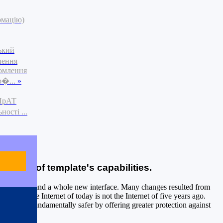
рмацію)
ький
нення
омлення
р�...
»
 ПрАТ
ості ...
 of all of template's capabilities.
capabilities, and a whole new interface. Many changes resulted from
urity. The Internet of today is not the Internet of five years ago.
g the web fundamentally safer by offering greater protection against