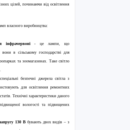
ізних цілей, починаючи від освітлення
амп власного виробництва:
я інфрачервоні
- це лампи, що
 вони в сільському господарстві для
зоопарках та зоомагазинах. Таке світло
.
пеціальні безпечні джерела світла з
истовують для освітлення ремонтних
рстатів. Технічні характеристики даного
підвищеної вологості та підвищених
апругу 130 В
бувають двох видів – з