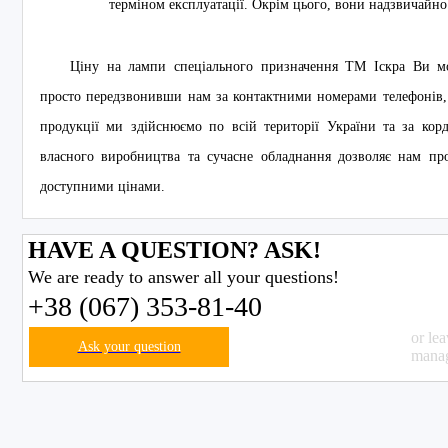
терміном експлуатації. Окрім цього, вони надзвичайно с
Ціну на лампи спеціального призначення ТМ Іскра Ви м
просто передзвонивши нам за контактними номерами телефонів, 
продукції ми здійснюємо по всій території України та за корд
власного виробництва та сучасне обладнання дозволяє нам пр
доступними цінами.
HAVE A QUESTION? ASK!
We are ready to answer all your questions!
+38 (067) 353-81-40
or le
Ask your question
manag