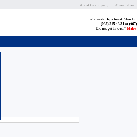
"
About the company
Where to buy?
Wholesale Department: Mon-Fri
(032) 245 43 31
or
(067
Did not get in touch?
Make a