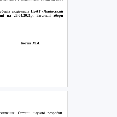
 зборів акціонерів ПрАТ «Львівський
ні на 28.04.2021р. Загальні збори
кра» Костів М.А.
начення. Останні наукові розробки