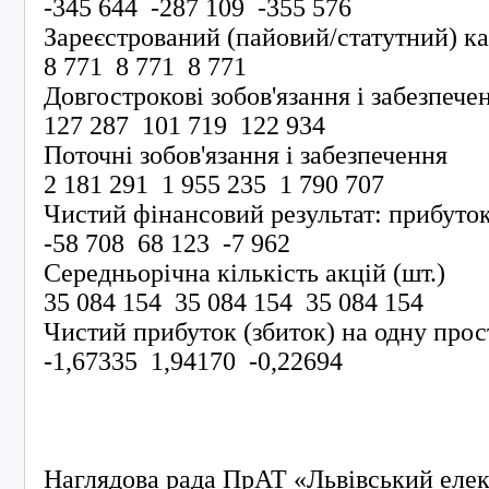
-345 644 -287 109 -355 576
Зареєстрований (пайовий/статутний) к
8 771 8 771 8 771
Довгострокові зобов'язання і забезпеч
127 287 101 719 122 934
Поточні зобов'язання і забезпечення
2 181 291 1 955 235 1 790 707
Чистий фінансовий результат: прибуток
-58 708 68 123 -7 962
Середньорічна кількість акцій (шт.)
35 084 154 35 084 154 35 084 154
Чистий прибуток (збиток) на одну прос
-1,67335 1,94170 -0,22694
Наглядова рада ПрАТ «Львівський еле