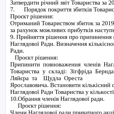
Затвердити річний звіт Товариства за 2
7. Порядок покриття збитків Товарис
Проєкт рішення:
Отриманий Товариством збиток за 2019
за рахунок можливих прибутків наступ
9. Прийняття рішення про припинення 
Наглядової Ради. Визначення кількісно
Ради.
Проєкт рішення:
Припинити повноваження членів Наг
Товариства у складі: Зігфріда Бернд
Ляйєра та Щудла Ореста
Ярославовича. Встановити кількісний 
Наглядової Ради Товариства у кількост
10.Обрання членів Наглядової ради.
Проєкт рішення:
Члени Наглядової ради приватного акц