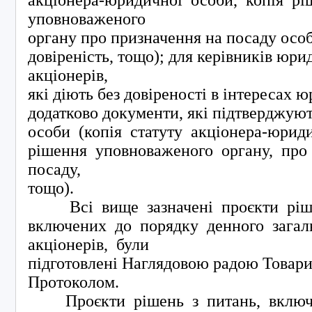
акціонера-юридичної особи, копія р
уповноваженого
органу про призначення на посаду особ
довіреність, тощо); для керівників юр
акціонерів,
які діють без довіреності в інтересах 
додатково документи, які підтверджую
особи (копія статуту акціонера-юрид
рішення уповноваженого органу, про
посаду,
тощо).
Всі вище зазначені проєкти ріше
включених до порядку денного загал
акціонерів, були
підготовлені Наглядовою радою Товарис
Протоколом.
Проєкти рішень з питань, включ