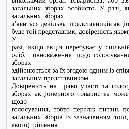
виконавчий орган Товариства, або вз
загальних зборах особисто. У разі, 
загальних зборах
з’явиться декілька представників акці
буде той представник, довіреність яком
У
разі, якщо акція перебуває у спільні
осіб, повноваження щодо голосуванн
зборах
здійснюється за їх згодою одним із спів
загальним представником.
Довіреність на право участі та голо
зборах акціонерного товариства може
щодо
голосування, тобто перелік питань п
загальних зборів із зазначенням того
якого) рішення