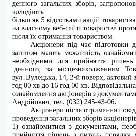
денного загальних зборів, запропонов
володіють
більш як 5 відсотками акцій товариств
на власному веб-сайті товариства прот
після їх отримання товариством.
Акціонери під час підготовки до 
запитом мають можливість ознайоми
необхідними для прийняття рішень
денного, за місцезнаходженням Тов
вул..Вулецька, 14, 2-й поверх, актовий з
год 00 хв до 16 год 00 хв. Відповідальн
ознайомлення акціонерів з документам
Андрійович, тел. (032) 245-43-06.
Акціонери після отримання повід
проведення загальних зборів акціонері
1) ознайомитися з документами, нео
прийняття рішень з питань порядку 