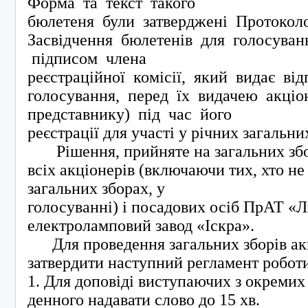
Форма та текст такого
бюлетеня були затверджені Протокол
Засвідчення бюлетенів для голосуван
підписом члена
реєстраційної комісії, який видає ві
голосування, перед їх видачею акціо
представнику) під час його
реєстрації для участі у річних загальни
Рішення, прийняте на загальних збор
всіх акціонерів (включаючи тих, хто не 
загальних зборах, у
голосуванні) і посадових осіб ПрАТ «Л
електроламповий завод «Іскра».
Для проведення загальних зборів акц
затвердити наступний регламент робо
1. Для доповіді виступаючих з окремих
денного надавати слово до 15 хв.