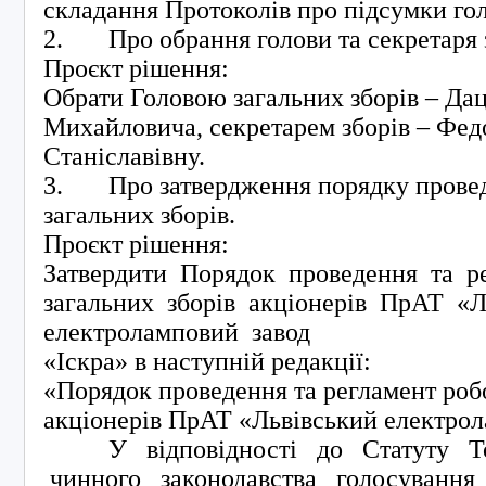
складання Протоколів про підсумки го
2. Про обрання голови та секретаря 
Проєкт рішення:
Обрати Головою загальних зборів – Д
Михайловича, секретарем зборів – Фе
Станіславівну.
3. Про затвердження порядку провед
загальних зборів.
Проєкт рішення:
Затвердити Порядок проведення та р
загальних зборів акціонерів ПрАТ «
електроламповий завод
«Іскра» в наступній редакції:
«Порядок проведення та регламент робо
акціонерів ПрАТ «Львівський електрол
У відповідності до Статуту То
чинного законодавства голосування