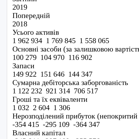
2019
Попередній
2018
Усього активів
1 962 934 1 769 845 1 558 065
Основні засоби (за залишковою вартіс
100 279 104 970 116 902
Запаси
149 922 151 646 144 347
Сумарна дебіторська заборгованість
1 122 232 921 314 706 517
Гроші та їх еквіваленти
1 032 2 604 1 306
Нерозподілений прибуток (непокрити
-354 415 -295 109 -364 347
Власний капітал