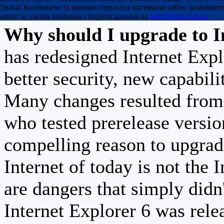
advantage of all of temp
Увага! Копіювати та використовувати матеріали сайту дозволяєт
лише за умови вказання гіперпосилання на
http://iskra.com.ua
Why should I upgrade to I
has redesigned Internet Exp
better security, new capabili
Many changes resulted from 
who tested prerelease versi
compelling reason to upgrad
Internet of today is not the 
are dangers that simply didn
Internet Explorer 6 was relea