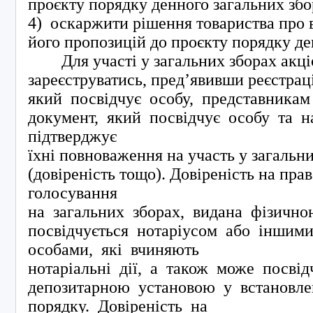
проєкту порядку денного загальних збо
4) оскаржити рішення товариства про 
його пропозицій до проєкту порядку де
Для участі у загальних зборах акці
зареєструватись, пред’явивши реєстрац
який посвідчує особу, представникам
документ, який посвідчує особу та
підтверджує
їхні повноваження на участь у загальни
(довіреність тощо). Довіреність на прав
голосування
на загальних зборах, видана фізичн
посвідчується нотаріусом або іншим
особами, які вчиняють
нотаріальні дії, а також може посві
депозитарною установою у встано
порядку. Довіреність на