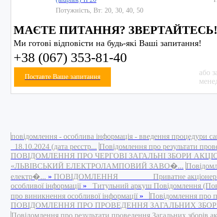
Потужність, Вт: 20, 30, 40, 50
МАЄТЕ ПИТАННЯ? ЗВЕРТАЙТЕСЬ
Ми готові відповісти на будь-які Ваші запитання!
+38 (067) 353-81-40
або з
Поставте Ваше запитання
мене
повідомлення - особлива інформація - введення процедури са
18.10.2024 (дата реєстр...
Повідомлення про результати пров
ПОВІДОМЛЕННЯ ПРО ЧЕРГОВІ ЗАГАЛЬНІ ЗБОРИ АКЦ
«ЛЬВІВСЬКИЙ ЕЛЕКТРОЛАМПОВИЙ ЗАВО�...
Повідомл
електр�...
»
ПОВІДОМЛЕННЯ Приватне акціонерне това
особливої інформації
»
Титульний аркуш Повідомлення (Повід
про виникнення особливої інформації
»
Повідомлення про п
ПОВІДОМЛЕННЯ ПРО ПРОВЕДЕННЯ ЗАГАЛЬНИХ ЗБОРІВ 
Повідомлення про результати проведення Загальних зборів а