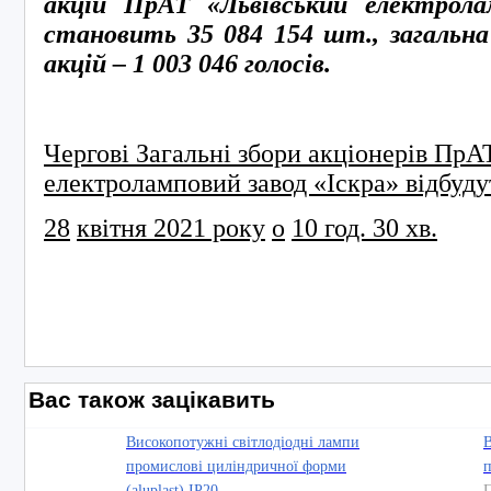
акцій ПрАТ «Львівський електрола
становить 35 084 154 шт., загальна
акцій – 1
003 046 голосів.
Чергові Загальні збори акціонерів ПрА
електроламповий завод «Іскра» відбуду
28
квітня
20
21
року
о
10
год. 30 хв.
Вас також зацікавить
Високопотужні світлодіодні лампи
В
промислові циліндричної форми
п
(aluplast) IP20
П