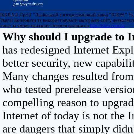
version 7 of Internet Ex
для дому та бізнесу
advantage of all of temp
ISKRA® ПрАТ "Львівський електроламповий завод "ІСКРА" Украї
Увага! Копіювати та використовувати матеріали сайту дозволяєт
лише за умови вказання гіперпосилання на
http://iskra.com.ua
Why should I upgrade to I
has redesigned Internet Exp
better security, new capabili
Many changes resulted from 
who tested prerelease versi
compelling reason to upgrad
Internet of today is not the 
are dangers that simply didn