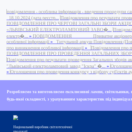
повідомлення - особлива інформація - введення процедури са
18.10.2024 (дата реєстр...
Повідомлення про результати пров
ПОВІДОМЛЕННЯ ПРО ЧЕРГОВІ ЗАГАЛЬНІ ЗБОРИ АКЦ
«ЛЬВІВСЬКИЙ ЕЛЕКТРОЛАМПОВИЙ ЗАВО�...
Повідомл
електр�...
»
ПОВІДОМЛЕННЯ Приватне акціонерне това
особливої інформації
»
Титульний аркуш Повідомлення (Повід
про виникнення особливої інформації
»
Повідомлення про п
ПОВІДОМЛЕННЯ ПРО ПРОВЕДЕННЯ ЗАГАЛЬНИХ ЗБОРІВ 
Повідомлення про результати проведення Загальних зборів а
"Львівський електроламповий завод "Іскра" �...
»
Оголошення
»
Оголошення про проведення конкурсу з відбору суб'єктів ауд
Your are currently bro
Розробляємо та виготовляємо ексклюзивні лампи, світильники,
Internet Explorer 6 (IE
будь-якої складності, з урахуванням характеристик під індивідуа
Your current web brow
Національний виробник світлотехнічної
продукції