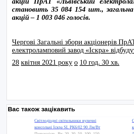
акцій ПрАТ «Львівський електрола
становить 35 084 154 шт., загальна
акцій – 1
003 046 голосів.
Чергові Загальні збори акціонерів ПрА
електроламповий завод «Іскра» відбуду
28
квітня
20
21
року
о
10
год. 30 хв.
Вас також зацікавить
Світлодіодні світильники вуличні
С
консольні Іскра SL РК6/02 90 Лм/Вт
к
Потужність, Вт: 20, 30, 50, 100, 150