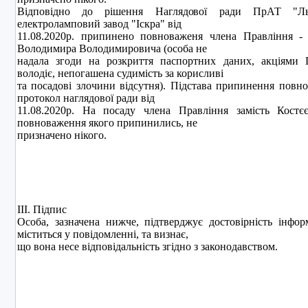
Вiдповiдно до рiшення Наглядової ради ПрАТ "Льв
електроламповий завод "Iскра" вiд
11.08.2020р. припинено повноваженя члена Правлiння - 
Володимира Володимировича (особа не
надала згоди на розкриття паспортних даних, акцiями
володiє, непогашена судимiсть за корисливi
та посадовi злочини вiдсутня). Пiдстава припинення повн
протокол наглядової ради від
11.08.2020р. На посаду члена Правлiння замiсть Костєє
повноваження якого припинились, не
призначено нiкого.
ІІІ. Підпис
Особа, зазначена нижче, підтверджує достовірність інфор
міститься у повідомленні, та визнає,
що вона несе відповідальність згідно з законодавством.