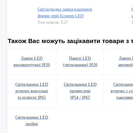
Світлодіодна лампа класичної
форми серії Econom LED
Тип цоколя: E27
Також Вас можуть зацікавити товари з т
Лампи LED
Панелі LED
Лампи
високопотужні IP20
(світильники) IP20
автомоб
Світильники LED
Світильники LED
Світильни
вуличні консольні
промислові
вуличні з с
та підвісні IP65
IP54 / IP65
панелями
Світильники LED
лінійні