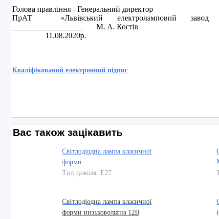
Голова правління - Генеральний директор
ПрАТ «Львівський електроламповий завод «
__________________ М. А. Костів
11.08.2020р.
Кваліфікований електронний підпис
Вас також зацікавить
Світлодіодна лампа класичної
форми
Тип цоколя: E27
Світлодіодна лампа класичної
форми низьковольтна 12В