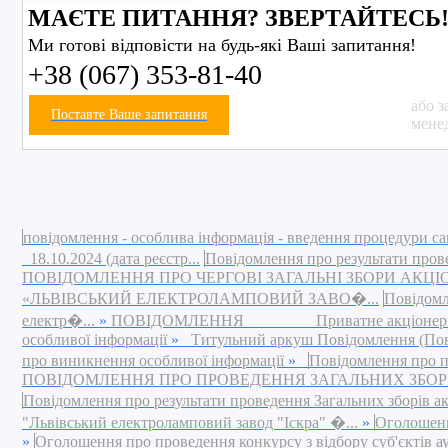
МАЄТЕ ПИТАННЯ? ЗВЕРТАЙТЕСЬ
Ми готові відповісти на будь-які Ваші запитання!
+38 (067) 353-81-40
або з
Поставте Ваше запитання
мене
повідомлення - особлива інформація - введення процедури са
18.10.2024 (дата реєстр...
Повідомлення про результати пров
ПОВІДОМЛЕННЯ ПРО ЧЕРГОВІ ЗАГАЛЬНІ ЗБОРИ АКЦ
«ЛЬВІВСЬКИЙ ЕЛЕКТРОЛАМПОВИЙ ЗАВО�...
Повідомл
електр�...
»
ПОВІДОМЛЕННЯ Приватне акціонерне това
особливої інформації
»
Титульний аркуш Повідомлення (Повід
про виникнення особливої інформації
»
Повідомлення про п
ПОВІДОМЛЕННЯ ПРО ПРОВЕДЕННЯ ЗАГАЛЬНИХ ЗБОРІВ 
Повідомлення про результати проведення Загальних зборів а
"Львівський електроламповий завод "Іскра" �...
»
Оголошення
»
Оголошення про проведення конкурсу з відбору суб'єктів ауд