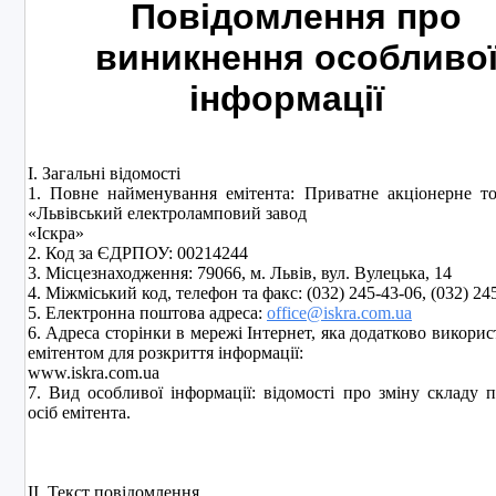
Повідомлення про
виникнення особливо
інформації
I. Загальні відомості
1. Повне найменування емітента: Приватне акціонерне т
«Львівський електроламповий завод
«Іскра»
2. Код за ЄДРПОУ: 00214244
3. Місцезнаходження: 79066, м. Львів, вул. Вулецька, 14
4. Міжміський код, телефон та факс: (032) 245-43-06, (032) 2
5. Електронна поштова адреса:
office@iskra.com.ua
6. Адреса сторінки в мережі Інтернет, яка додатково викорис
емітентом для розкриття інформації:
www.iskra.com.ua
7. Вид особливої інформації: відомості про зміну складу 
осіб емітента.
II. Текст повідомлення