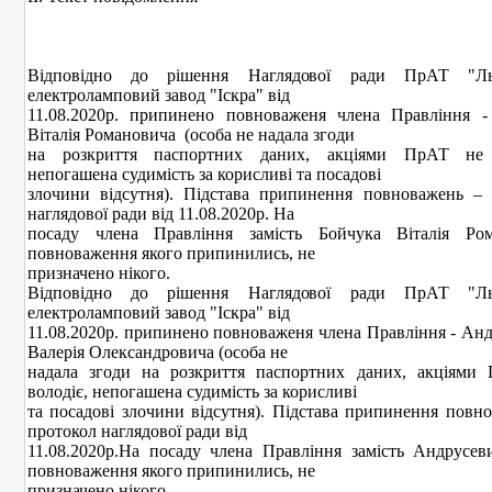
Вiдповiдно до рiшення Наглядової ради ПрАТ "Льв
електроламповий завод "Iскра" вiд
11.08.2020р. припинено повноваженя члена Правлiння -
Віталія Романовича (особа не надала згоди
на розкриття паспортних даних, акцiями ПрАТ не 
непогашена судимiсть за корисливi та посадовi
злочини вiдсутня). Пiдстава припинення повноважень – 
наглядової ради від 11.08.2020р. На
посаду члена Правлiння замiсть Бойчука Віталія Ром
повноваження якого припинились, не
призначено нiкого.
Вiдповiдно до рiшення Наглядової ради ПрАТ "Льв
електроламповий завод "Iскра" вiд
11.08.2020р. припинено повноваженя члена Правлiння - Ан
Валерiя Олександровича (особа не
надала згоди на розкриття паспортних даних, акцiями
володiє, непогашена судимiсть за корисливi
та посадовi злочини вiдсутня). Пiдстава припинення повн
протокол наглядової ради від
11.08.2020р.На посаду члена Правлiння замiсть Андрусев
повноваження якого припинились, не
призначено нiкого.