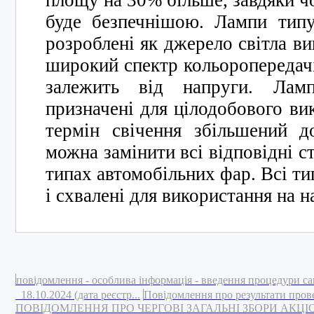
площу на 30% більше, завдяки чо
буде безпечнішою. Лампи типу
розроблені як джерело світла ви
широкий спектр кольоропередачі,
залежить від напруги. Лам
призначені для цілодобового ви
термін свічення збільшений д
можна замінити всі відповідні с
типах автомобільних фар. Всі ти
і схвалені для використання на 
повідомлення - особлива інформація - введення процедури са
18.10.2024 (дата реєстр...
Повідомлення про результати пров
ПОВІДОМЛЕННЯ ПРО ЧЕРГОВІ ЗАГАЛЬНІ ЗБОРИ АКЦ