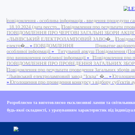
повідомлення - особлива інформація - введення процедури са
18.10.2024 (дата реєстр...
Повідомлення про результати пров
ПОВІДОМЛЕННЯ ПРО ЧЕРГОВІ ЗАГАЛЬНІ ЗБОРИ АКЦ
«ЛЬВІВСЬКИЙ ЕЛЕКТРОЛАМПОВИЙ ЗАВО�...
Повідомл
електр�...
»
ПОВІДОМЛЕННЯ Приватне акціонерне това
особливої інформації
»
Титульний аркуш Повідомлення (Повід
про виникнення особливої інформації
»
Повідомлення про п
ПОВІДОМЛЕННЯ ПРО ПРОВЕДЕННЯ ЗАГАЛЬНИХ ЗБОРІВ 
Повідомлення про результати проведення Загальних зборів а
"Львівський електроламповий завод "Іскра" �...
»
Оголошення
»
Оголошення про проведення конкурсу з відбору суб'єктів ауд
Your are currently bro
Розробляємо та виготовляємо ексклюзивні лампи та світильник
Internet Explorer 6 (IE
будь-якої складності, з урахуванням характеристик під індивідуа
Your current web brow