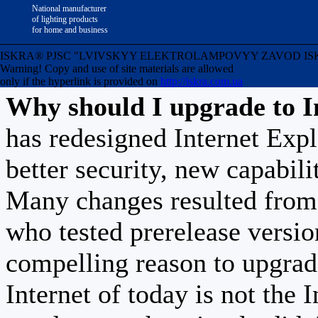
National manufacturer
version 7 of Internet Ex
of lighting products
for home and business
advantage of all of temp
ISKRA® PJSC "LVIVSKYY ELEKTROLAMPOVYY ZAVOD ISKRA" Uk
Warning! Copy and use of site materials are allowed
only if the hyperlink is provided on
http://iskra.com.ua
Why should I upgrade to I
has redesigned Internet Exp
better security, new capabili
Many changes resulted from 
who tested prerelease versi
compelling reason to upgrad
Internet of today is not the 